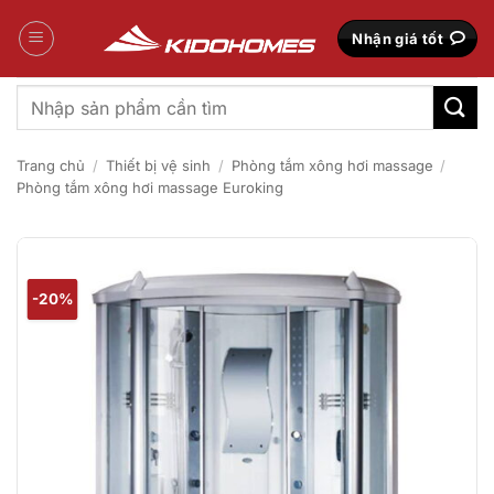
Bỏ
qua
Nhận giá tốt
nội
dung
Tìm
kiếm:
Trang chủ
/
Thiết bị vệ sinh
/
Phòng tắm xông hơi massage
/
Phòng tắm xông hơi massage Euroking
-20%