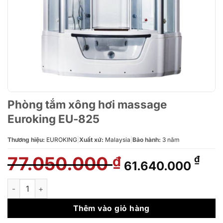
Phòng tắm xông hơi massage
Euroking EU-825
Thương hiệu:
EUROKING
|
Xuất xứ:
Malaysia
|
Bảo hành:
3 năm
77.050.000
Giá
Giá
₫
₫
61.640.000
gốc
hiệ
là:
tại
Phòng tắm xông hơi massage Euroking EU-825 số lượng
77.050.000 ₫.
là:
61.
Thêm vào giỏ hàng