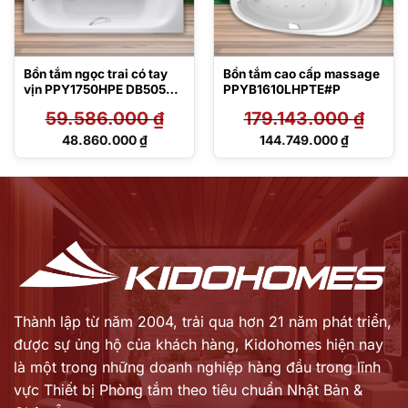
Bồn tắm ngọc trai có tay
Bồn tắm cao cấp massage
vịn PPY1750HPE DB505R-
PPYB1610LHPTE#P
3B TVBF412
59.586.000
₫
179.143.000
₫
Giá
Giá
48.860.000
₫
144.749.000
₫
gốc
gốc
Giá
Giá
là:
là:
hiện
hiện
59.586.000 ₫.
179.143.000 ₫.
tại
tại
là:
là:
48.860.000 ₫.
144.749.000 ₫.
Thành lập từ năm 2004, trải qua hơn 21 năm phát triển,
được sự ủng hộ của khách hàng,
Kidohomes hiện nay
là một trong những doanh nghiệp hàng đầu trong lĩnh
vực Thiết bị Phòng tắm theo tiêu chuẩn Nhật Bản &