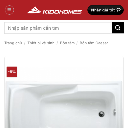
Bỏ
qua
Nhận giá tốt
nội
dung
Tìm
kiếm:
Trang chủ
/
Thiết bị vệ sinh
/
Bồn tắm
/
Bồn tắm Caesar
-8%