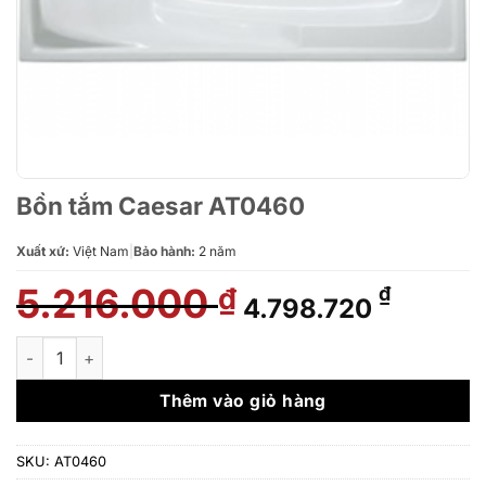
Bồn tắm Caesar AT0460
Xuất xứ:
Việt Nam
|
Bảo hành:
2 năm
5.216.000
Giá
Giá
₫
₫
4.798.720
gốc
hiện
là:
tại
Bồn tắm Caesar AT0460 số lượng
5.216.000 ₫.
là:
4.798.7
Thêm vào giỏ hàng
SKU:
AT0460