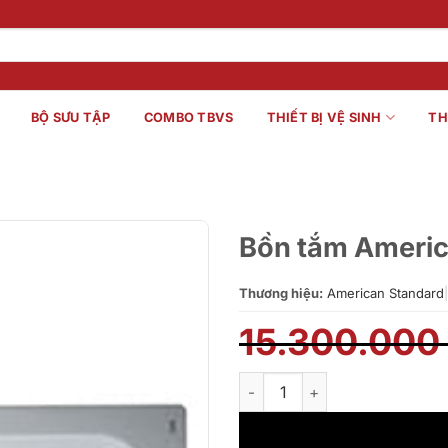
BỘ SƯU TẬP
COMBO TBVS
THIẾT BỊ VỆ SINH
TH
Bồn tắm Ameri
Thương hiệu:
American Standard
|
15.300.00
Bồn tắm American Standard 