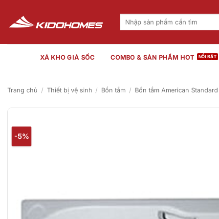
Bỏ
qua
Tìm
kiếm:
nội
dung
XẢ KHO GIÁ SỐC
COMBO & SẢN PHẨM HOT
Trang chủ
/
Thiết bị vệ sinh
/
Bồn tắm
/
Bồn tắm American Standard
-5%