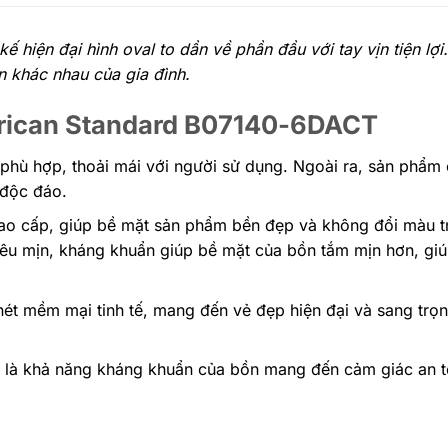
kế hiện đại hình oval to dần về phần đầu với tay vịn tiện lợ
 khác nhau của gia đình.
erican Standard B07140-6DACT
phù hợp, thoải mái với người sử dụng. Ngoài ra, sản phẩm
n độc đáo.
cao cấp, giúp bề mặt sản phẩm bền đẹp và không đổi màu tr
iêu mịn, kháng khuẩn giúp bề mặt của bồn tắm mịn hơn, gi
nét mềm mại tinh tế, mang đến vẻ đẹp hiện đại và sang trọ
ệt là khả năng kháng khuẩn của bồn mang đến cảm giác an 