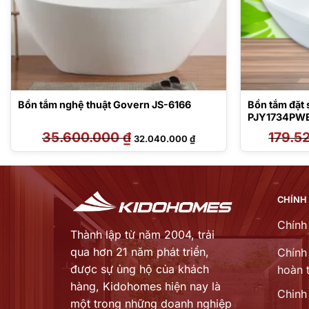
Bồn tắm nghệ thuật Govern JS-6166
Bồn tắm đặt
PJY1734PW
35.600.000
₫
Giá
Giá
179.5
32.040.000
₫
gốc
hiện
là:
tại
35.600.000 ₫.
là:
000 ₫.
32.040.000 ₫.
CHÍNH
Chính
Thành lập từ năm 2004, trải
qua hơn 21 năm phát triển,
Chính 
được sự ủng hộ của khách
hoàn t
hàng,
Kidohomes hiện nay là
Chinh
một trong những doanh nghiệp