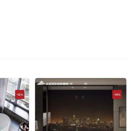
-12%
-10%