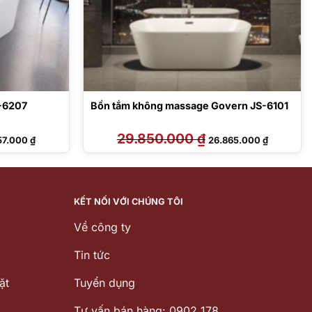
-6207
Bồn tắm không massage Govern JS-6101
Giá
29.850.000
₫
Giá
Giá
57.000
₫
26.865.000
₫
hiện
gốc
hiện
tại
là:
tại
60.000 ₫.
là:
29.850.000 ₫.
là:
53.557.000 ₫.
26.865.00
KẾT NỐI VỚI CHÚNG TÔI
Về công ty
Tin tức
ặt
Tuyển dụng
Tư vấn bán hàng: 0902 178