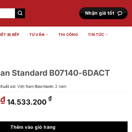
Nhận giá tốt
IẾT BỊ BẾP
TƯ VẤN
THI CÔNG
TIN TỨC
can Standard B07140-6DACT
Xuất xứ:
Việt Nam
|
Bảo hành:
2 năm
0
Giá
Giá
₫
₫
14.533.200
gốc
hiện
là:
tại
B07140-6DACT số lượng
15.300.000 ₫.
là:
14.533.200 ₫.
Thêm vào giỏ hàng