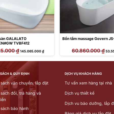
 sàn GALALATO
Bồn tắm massage Govern JS
EN#GW TVBF412
25.000
₫
Giá
Giá
60.860.000
₫
Giá
145.065.000
₫
53.5
gốc
hiện
gốc
là:
tại
là:
179.525.000 ₫.
là:
60.8
145.065.000 ₫.
 SÁCH & QUY ĐỊNH
DỊCH VỤ KHÁCH HÀNG
 sách vận chuyển, lắp đặt
Tư vấn xem hàng tại nhà
sách đổi, trả hàng và
Dịch vụ thiết kế
iền
Dịch vu bảo dưỡng, lắp đ
 sách bảo hành
Bảng giá dịch vụ lắp đặt