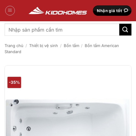
Bỏ
qua
Nhận giá tốt
nội
dung
Tìm
kiếm:
Trang chủ
/
Thiết bị vệ sinh
/
Bồn tắm
/
Bồn tắm American
Standard
-35%