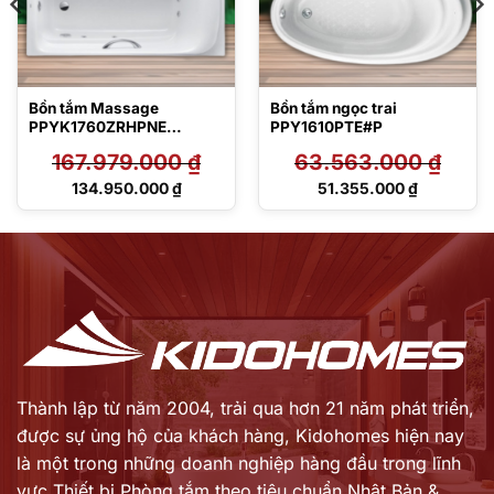
Bồn tắm Massage
Bồn tắm ngọc trai
PPYK1760ZRHPNE
PPY1610PTE#P
DB505R-2B
167.979.000
₫
63.563.000
₫
Giá
Giá
134.950.000
₫
51.355.000
₫
gốc
gốc
Giá
Giá
là:
là:
hiện
hiện
167.979.000 ₫.
63.563.000 ₫.
tại
tại
là:
là:
134.950.000 ₫.
51.355.000 ₫.
Thành lập từ năm 2004, trải qua hơn 21 năm phát triển,
được sự ủng hộ của khách hàng,
Kidohomes hiện nay
là một trong những doanh nghiệp hàng đầu trong lĩnh
vực Thiết bị Phòng tắm theo tiêu chuẩn Nhật Bản &