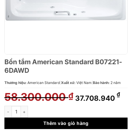
Bồn tắm American Standard B07221-
6DAWD
Thương hiệu:
American Standard
|
Xuất xứ:
Việt Nam
|
Bảo hành:
2 năm
58.300.000
Giá
Giá
₫
₫
37.708.940
gốc
hiệ
là:
tại
Bồn tắm American Standard B07221-6DAWD số lượng
58.300.000 ₫.
là:
37.
Thêm vào giỏ hàng