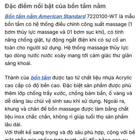
Đặc điểm nổi bật của bồn tắm nằm
Bồn tắm nằm American Standard
7220100-WT là mẫu
bồn tắm có hệ thống điều chỉnh công suất massage (1
bơm thủy lực massage và 01 bơm sục khí), có tính
năng chống giật, tự động ngắt điện khi có sự cố an
toàn cho người sử dụng. Hệ thống massage thủy lực
tạo dòng nước nước xoáy mang tới cảm giác thư giãn
sảng khoái.
Thành của
bồn tắm
được tạo từ chất liệu nhựa Acrylic
cao cấp có độ bền cao. Đặc biệt sản phẩm được phủ
thêm lớp chống trầy xước, chống bám bẩn, ố vàng và
dễ dàng lau chùi vệ sinh sau khi sử dụng. Ngoài ra,
khung và chân đế bồn massage được làm bằng chất
liệu inox chắc chắn, không rỉ giúp tuổi thọ sản phẩm
lâu dài.
Với thiết kế sang trọng và độ sâu phù hợp, cộng với bề