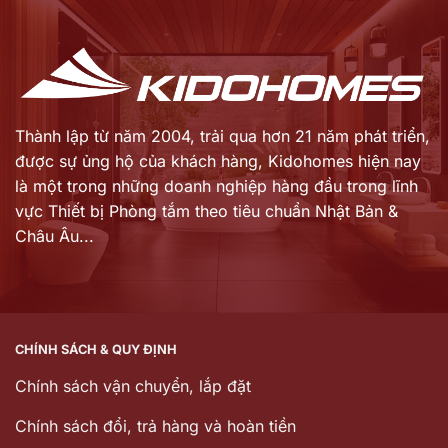
là:
là:
18.489.000 ₫.
5.099.000 ₫.
Thành lập từ năm 2004, trải qua hơn 21 năm phát triển,
được sự ủng hộ của khách hàng,
Kidohomes hiện nay
là một trong những doanh nghiệp hàng đầu trong lĩnh
vực Thiết bị Phòng tắm theo tiêu chuẩn Nhật Bản &
Châu Âu...
CHÍNH SÁCH & QUY ĐỊNH
Chính sách vận chuyển, lắp đặt
Chính sách đổi, trả hàng và hoàn tiền