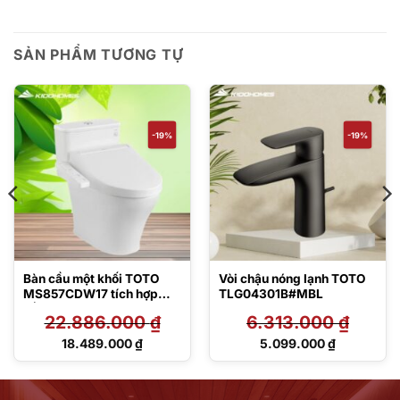
SẢN PHẨM TƯƠNG TỰ
-19%
-19%
Bàn cầu một khối TOTO
Vòi chậu nóng lạnh TOTO
MS857CDW17 tích hợp
TLG04301B#MBL
nắp rửa điện tử Washlet
22.886.000
₫
6.313.000
₫
C2 – TCF23460AAA
Giá
Giá
18.489.000
₫
5.099.000
₫
gốc
gốc
Giá
Giá
là:
là:
hiện
hiện
22.886.000 ₫.
6.313.000 ₫.
tại
tại