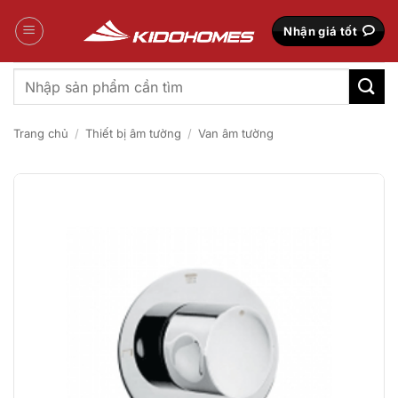
Bỏ
qua
Nhận giá tốt
nội
dung
Tìm
kiếm:
Trang chủ
/
Thiết bị âm tường
/
Van âm tường