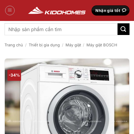
Bỏ
qua
Nhận giá tốt
nội
dung
Tìm
kiếm:
Trang chủ
/
Thiết bị gia dụng
/
Máy giặt
/
Máy giặt BOSCH
-34%