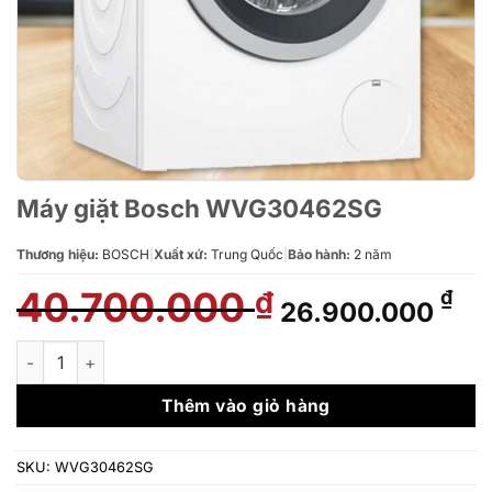
Máy giặt Bosch WVG30462SG
Thương hiệu:
BOSCH
|
Xuất xứ:
Trung Quốc
|
Bảo hành:
2 năm
40.700.000
Giá
Gi
₫
₫
26.900.000
gốc
hi
là:
tại
Máy giặt Bosch WVG30462SG số lượng
40.700.000 ₫.
là:
26
Thêm vào giỏ hàng
SKU:
WVG30462SG