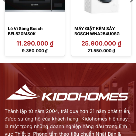
Lò Vi Sóng Bosch
MÁY GIẶT KÈM SẤY
BEL520MS0K
BOSCH WNA254U0SG
11.290.000
₫
25.900.000
₫
Giá
Giá
9.350.000
₫
21.550.000
₫
gốc
gốc
Giá
Giá
là:
là:
hiện
hiện
11.290.000 ₫.
25.900.000 ₫.
tại
tại
là:
là:
9.350.000 ₫.
21.550.000 ₫.
Thành lập từ năm 2004, trải qua hơn 21 năm phát triển,
được sự ủng hộ của khách hàng,
Kidohomes hiện nay
là một trong những doanh nghiệp hàng đầu trong lĩnh
vực Thiết bị Phòng tắm theo tiêu chuẩn Nhật Bản &