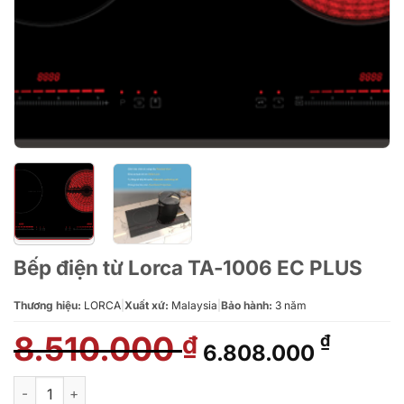
Bếp điện từ Lorca TA-1006 EC PLUS
Thương hiệu:
LORCA
|
Xuất xứ:
Malaysia
|
Bảo hành:
3 năm
8.510.000
Giá
Giá
₫
₫
6.808.000
gốc
hiện
là:
tại
Bếp điện từ Lorca TA-1006 EC PLUS số lượng