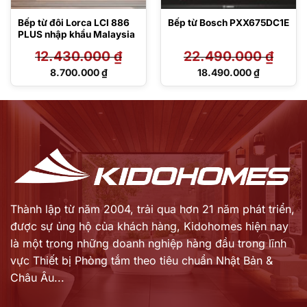
Bếp từ đôi Lorca LCI 886
Bếp từ Bosch PXX675DC1E
PLUS nhập khẩu Malaysia
12.430.000
₫
22.490.000
₫
Giá
Giá
8.700.000
₫
18.490.000
₫
gốc
gốc
Giá
Giá
là:
là:
hiện
hiện
12.430.000 ₫.
22.490.000 ₫.
tại
tại
là:
là:
8.700.000 ₫.
18.490.000 ₫.
Thành lập từ năm 2004, trải qua hơn 21 năm phát triển,
được sự ủng hộ của khách hàng,
Kidohomes hiện nay
là một trong những doanh nghiệp hàng đầu trong lĩnh
vực Thiết bị Phòng tắm theo tiêu chuẩn Nhật Bản &
Châu Âu...