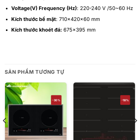
Voltage(V) Frequency (Hz)
: 220-240 V /50~60 Hz
Kích thước bề mặt
: 710x420x60 mm
Kích thước khoét đá:
675×395 mm
SẢN PHẨM TƯƠNG TỰ
-30%
-18%