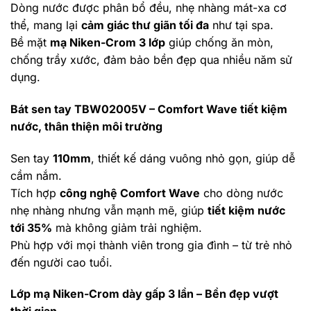
Dòng nước được phân bổ đều, nhẹ nhàng mát-xa cơ
thể, mang lại
cảm giác thư giãn tối đa
như tại spa.
Bề mặt
mạ Niken-Crom 3 lớp
giúp chống ăn mòn,
chống trầy xước, đảm bảo bền đẹp qua nhiều năm sử
dụng.
Bát sen tay TBW02005V – Comfort Wave tiết kiệm
nước, thân thiện môi trường
Sen tay
110mm
, thiết kế dáng vuông nhỏ gọn, giúp dễ
cầm nắm.
Tích hợp
công nghệ Comfort Wave
cho dòng nước
nhẹ nhàng nhưng vẫn mạnh mẽ, giúp
tiết kiệm nước
tới 35%
mà không giảm trải nghiệm.
Phù hợp với mọi thành viên trong gia đình – từ trẻ nhỏ
đến người cao tuổi.
Lớp mạ Niken-Crom dày gấp 3 lần – Bền đẹp vượt