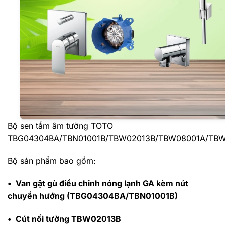
Bộ sen tắm âm tường TOTO
TBG04304BA/TBN01001B/TBW02013B/TBW08001A/TB
Bộ sản phẩm bao gồm:
• Van gật gù điều chỉnh nóng lạnh GA kèm nút
chuyển hướng (TBG04304BA/TBN01001B)
• Cút nối tường TBW02013B