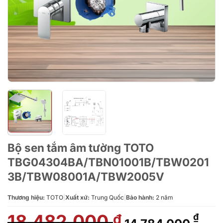
Bộ sen tắm âm tường TOTO
TBG04304BA/TBN01001B/TBW0201
3B/TBW08001A/TBW2005V
Thương hiệu:
TOTO
|
Xuất xứ:
Trung Quốc
|
Bảo hành:
2 năm
18.482.000
Giá
Giá
₫
₫