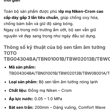
thời gian
Toàn bộ sản phẩm được phủ l
ớp mạ Niken-Crom cao
cấp dày gấp 3 lần tiêu chuẩn,
giúp chống oxy hóa,
chống bám bẩn và giữ độ sáng bóng.
Ngay cả trong môi trường ẩm ướt, bộ sen vẫn giữ
nguyên vẻ đẹp sang trọng như ngày đầu sử dụng.
Thông số kỹ thuật của bộ sen tắm âm tường
TOTO
TBG04304BA/TBN01001B/TBW02013B/TBW
Mã sản phẩm:
TBG04304BA/TBN01001B/TBW02013B/TBW08001A/
Loại sản phẩm:
Bộ sen tắm âm tường nóng lạnh
Chất liệu:
Đồng mạ Niken – Crom
Áp lực nước:
0.05 – 1.0 MPa
Bát sen trần:
200mm – Dáng vuông, Comfort Wave