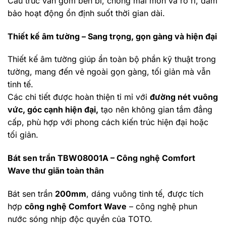
Cấu trúc van gốm bền bỉ, chống mài mòn và rò rỉ, đảm
bảo hoạt động ổn định suốt thời gian dài.
Thiết kế âm tường – Sang trọng, gọn gàng và hiện đại
Thiết kế âm tường giúp ẩn toàn bộ phần kỹ thuật trong
tường, mang đến vẻ ngoài gọn gàng, tối giản mà vẫn
tinh tế.
Các chi tiết được hoàn thiện tỉ mỉ với
đường nét vuông
vức, góc cạnh hiện đại,
tạo nên không gian tắm đẳng
cấp, phù hợp với phong cách kiến trúc hiện đại hoặc
tối giản.
Bát sen trần TBW08001A – Công nghệ Comfort
Wave thư giãn toàn thân
Bát sen trần
200mm
, dáng vuông tinh tế, được tích
hợp
công nghệ Comfort Wave
– công nghệ phun
nước sóng nhịp độc quyền của TOTO.