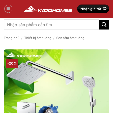
Bỏ
qua
Nhận giá tốt
nội
dung
Tìm
kiếm:
Trang chủ
/
Thiết bị âm tường
/
Sen tắm âm tường
-20%