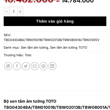
14.784.000
gốc
hiệ
là:
tại
Bộ sen tắm âm tường TOTO TBG04304BA/TBN01001B/TBW
18.482.000 ₫.
là:
14.7
Thêm vào giỏ hàng
SKU:
TBG04304BA/TBN01001B/TBW02013B/TBW08001A/TBW2005V
Danh mục:
Sen tắm âm tường
,
Sen tắm âm tường TOTO
Thương hiệu:
Toto
Bộ sen tắm âm tường TOTO
TBG04304BA/TBN01001B/TBW02013B/TBW08001A