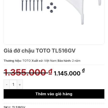
Giá đỡ chậu TOTO TL516GV
Thương hiệu:
TOTO
|
Xuất xứ:
Việt Nam
|
Bảo hành:
2 năm
1.355.000
Giá
Giá
₫
₫
1.145.000
gốc
hiện
là:
tại
Giá đỡ chậu TOTO TL516GV số lượng
1.355.000 ₫.
là:
1.145.00
Thêm vào giỏ hàng
SKU:
TL516GV