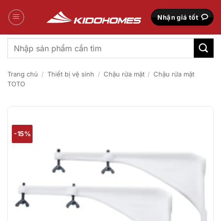
Bỏ
qua
Nhận giá tốt
nội
dung
Tìm
kiếm:
Trang chủ
/
Thiết bị vệ sinh
/
Chậu rửa mặt
/
Chậu rửa mặt
TOTO
-15%