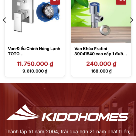
Van Điều Chỉnh Nóng Lạnh
Van Khóa Fratini
TOTO
39041540 cao cấp 1 đường
TBG08304V/TBN01001B
nước
11.750.000
₫
240.000
₫
Giá
Giá
9.610.000
₫
168.000
₫
gốc
gốc
Giá
Giá
là:
là:
hiện
hiện
11.750.000 ₫.
240.000 ₫.
tại
tại
là:
là:
9.610.000 ₫.
168.000 ₫.
Thành lập từ năm 2004, trải qua hơn 21 năm phát triển,