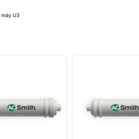
 máy U3