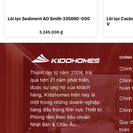
Lõi lọc Sediment AO Smith 335690-000
Lõi lọc Cac
V
3.245.000
₫
CHÍNH
Chính
Thành lập từ năm 2004, trải
qua hơn 21 năm phát triển,
Chính 
được sự ủng hộ của khách
hoàn t
hàng,
Kidohomes hiện nay là
Chinh
một trong những doanh nghiệp
hàng đầu trong lĩnh vực Thiết bị
Chính
Phòng tắm theo tiêu chuẩn
Quy đ
Nhật Bản & Châu Âu...
toán