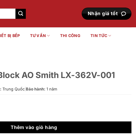
Nhận giá tốt
IẾT BỊ BẾP
TƯ VẤN
THI CÔNG
TIN TỨC
 Block AO Smith LX-362V-001
:
Trung Quốc
|
Bảo hành:
1 năm
h LX-362V-001 số lượng
Thêm vào giỏ hàng