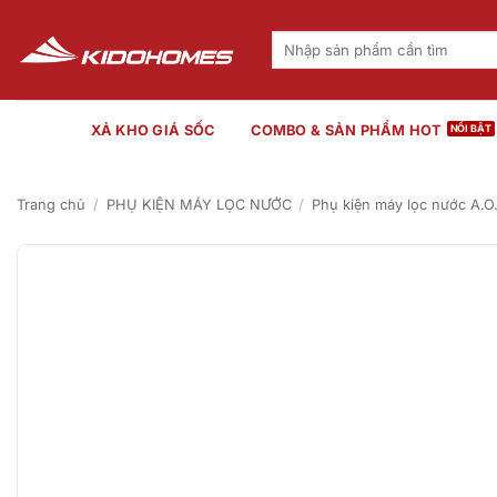
Bỏ
qua
Tìm
kiếm:
nội
dung
XẢ KHO GIÁ SỐC
COMBO & SẢN PHẨM HOT
Trang chủ
/
PHỤ KIỆN MÁY LỌC NƯỚC
/
Phụ kiện máy lọc nước A.O