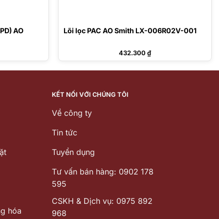
GPD) AO
Lõi lọc PAC AO Smith LX-006R02V-001
432.300
₫
KẾT NỐI VỚI CHÚNG TÔI
Về công ty
Tin tức
ặt
Tuyển dụng
Tư vấn bán hàng: 0902 178
595
CSKH & Dịch vụ: 0975 892
ng hóa
968