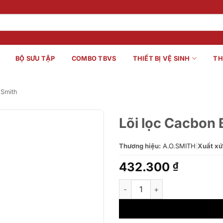
BỘ SƯU TẬP
COMBO TBVS
THIẾT BỊ VỆ SINH
TH
.Smith
Lõi lọc Cacbon
Thương hiệu:
A.O.SMITH
|
Xuất xứ
432.300
₫
Lõi lọc Cacbon Block AO Smit