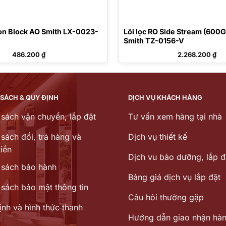
bon Block AO Smith LX-0023-
Lõi lọc RO Side Stream (600
Smith TZ-0156-V
486.200
₫
2.268.200
₫
 SÁCH & QUY ĐỊNH
DỊCH VỤ KHÁCH HÀNG
 sách vận chuyển, lắp đặt
Tư vấn xem hàng tại nhà
sách đổi, trả hàng và
Dịch vụ thiết kế
iền
Dịch vu bảo dưỡng, lắp đ
 sách bảo hành
Bảng giá dịch vụ lắp đặt
 sách bảo mật thông tin
Câu hỏi thường gặp
ịnh và hình thức thanh
Hướng dẫn giao nhận hà