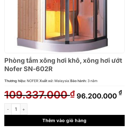
Phòng tắm xông hơi khô, xông hơi ướt
Nofer SN-602R
Thương hiệu:
NOFER
|
Xuất xứ:
Malaysia
|
Bảo hành:
3 năm
109.337.000
Giá
Gi
₫
₫
96.200.000
gốc
hi
là:
tạ
Phòng tắm xông hơi khô, xông hơi ướt Nofer SN-602R số lượn
109.337.000 ₫.
là
96
Thêm vào giỏ hàng