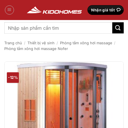
Bỏ
qua
Nhận giá tốt
nội
dung
Tìm
kiếm:
Trang chủ
/
Thiết bị vệ sinh
/
Phòng tắm xông hơi massage
/
Phòng tắm xông hơi massage Nofer
-12%