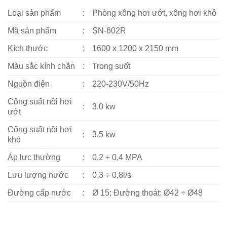
Loại sản phẩm
:
Phòng xông hơi ướt, xông hơi khô
Mã sản phẩm
:
SN-602R
Kích thước
:
1600 x 1200 x 2150 mm
Màu sắc kính chắn
:
Trong suốt
Nguồn điện
:
220-230V/50Hz
Công suất nồi hơi
:
3.0 kw
ướt
Công suất nồi hơi
:
3.5 kw
khô
Áp lực thường
:
0,2 ÷ 0,4 MPA
Lưu lượng nước
:
0,3 ÷ 0,8l/s
Đường cấp nước
:
Ø 15; Đường thoát: Ø42 ÷ Ø48