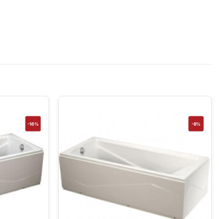
-16%
-8%