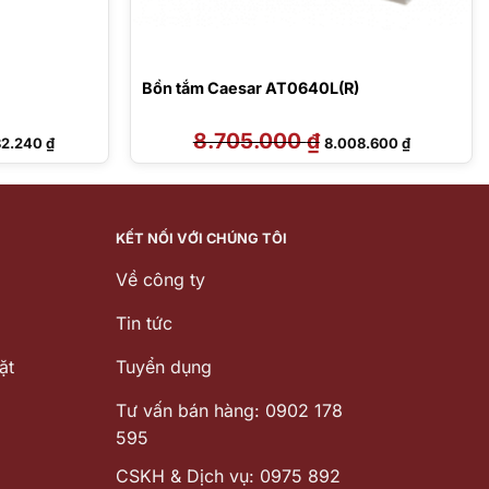
Bồn tắm Caesar AT0640L(R)
Giá
8.705.000
₫
Giá
Giá
82.240
₫
8.008.600
₫
hiện
gốc
hiện
tại
là:
tại
36.000 ₫.
là:
8.705.000 ₫.
là:
17.082.240 ₫.
8.008.600 
KẾT NỐI VỚI CHÚNG TÔI
Về công ty
Tin tức
ặt
Tuyển dụng
Tư vấn bán hàng: 0902 178
595
CSKH & Dịch vụ: 0975 892