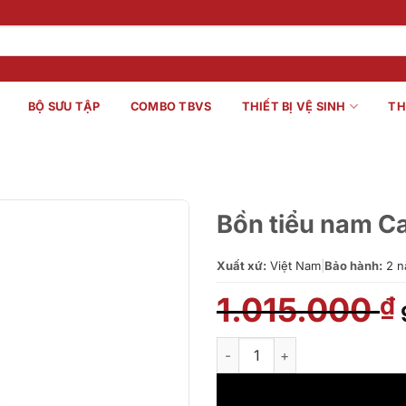
BỘ SƯU TẬP
COMBO TBVS
THIẾT BỊ VỆ SINH
TH
Bồn tiểu nam C
Xuất xứ:
Việt Nam
|
Bảo hành:
2 n
1.015.000
₫
Bồn tiểu nam Caesar U0230 s