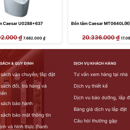
am Caesar U0288+637
Bồn tắm Caesar MT0640L(R)
92.000
₫
Giá
Giá
20.336.000
₫
Giá
7.682.000
₫
17.0
gốc
hiện
gốc
là:
tại
là:
8.592.000 ₫.
là:
20.3
7.682.000 ₫.
 SÁCH & QUY ĐỊNH
DỊCH VỤ KHÁCH HÀNG
 sách vận chuyển, lắp đặt
Tư vấn xem hàng tại nhà
sách đổi, trả hàng và
Dịch vụ thiết kế
iền
Dịch vu bảo dưỡng, lắp đ
 sách bảo hành
Bảng giá dịch vụ lắp đặt
 sách bảo mật thông tin
Câu hỏi thường gặp
ịnh và hình thức thanh