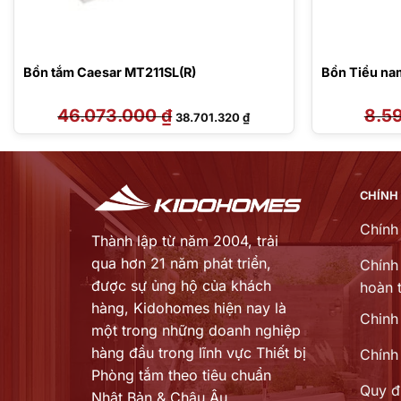
Bồn tắm Caesar MT211SL(R)
Bồn Tiểu n
46.073.000
₫
Giá
Giá
8.5
38.701.320
₫
gốc
hiện
là:
tại
46.073.000 ₫.
là:
20 ₫.
38.701.320 ₫.
CHÍNH
Chính
Thành lập từ năm 2004, trải
qua hơn 21 năm phát triển,
Chính 
được sự ủng hộ của khách
hoàn t
hàng,
Kidohomes hiện nay là
Chinh
một trong những doanh nghiệp
hàng đầu trong lĩnh vực Thiết bị
Chính
Phòng tắm theo tiêu chuẩn
Quy đ
Nhật Bản & Châu Âu...