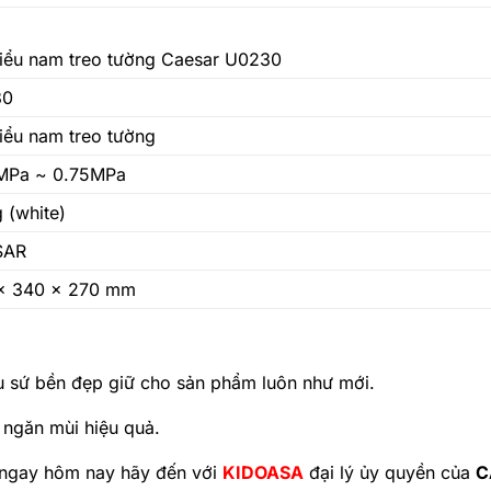
tiểu nam treo tường Caesar U0230
30
iểu nam treo tường
MPa ~ 0.75MPa
 (white)
SAR
x 340 x 270 mm
iệu sứ bền đẹp giữ cho sản phẩm luôn như mới.
 ngăn mùi hiệu quả.
t ngay hôm nay hãy đến với
KIDOASA
đại lý ủy quyền của
C