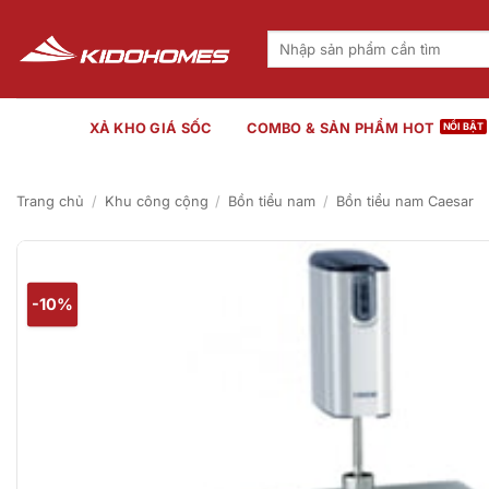
Bỏ
qua
Tìm
kiếm:
nội
dung
XẢ KHO GIÁ SỐC
COMBO & SẢN PHẨM HOT
Trang chủ
/
Khu công cộng
/
Bồn tiểu nam
/
Bồn tiểu nam Caesar
-10%