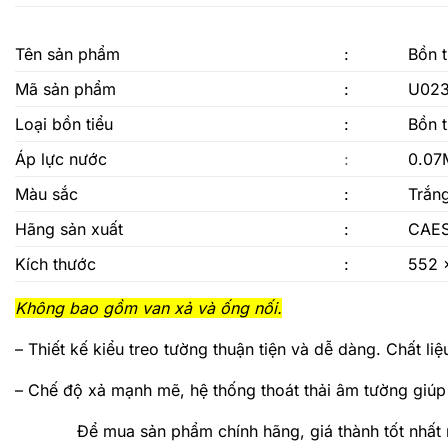
Tên sản phẩm
:
Bồn 
Mã sản phẩm
:
U02
Loại bồn tiểu
:
Bồn t
Áp lực nước
:
0.07
Màu sắc
:
Trắng
Hãng sản xuất
:
CAE
Kích thước
:
552 
Không bao gồm van xả và ống nối.
– Thiết kế kiểu treo tường thuận tiện và dễ dàng. Chất l
– Chế độ xả mạnh mẽ, hệ thống thoát thải âm tường giúp
Để mua sản phẩm chính hãng, giá thành tốt nhấ