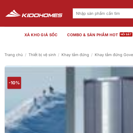
Bỏ
qua
Tìm
kiếm:
nội
dung
XẢ KHO GIÁ SỐC
COMBO & SẢN PHẨM HOT
Trang chủ
/
Thiết bị vệ sinh
/
Khay tắm đứng
/
Khay tắm đứng Gove
-10%