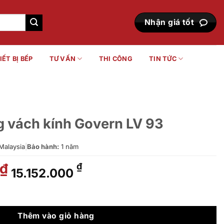
Nhận giá tốt
IẾT BỊ BẾP
TƯ VẤN
THI CÔNG
TIN TỨC
 vách kính Govern LV 93
Malaysia
|
Bảo hành:
1 năm
Giá
Giá
₫
₫
15.152.000
gốc
hiện
là:
tại
vern LV 93 số lượng
16.835.000 ₫.
là:
15.152.000 ₫.
Thêm vào giỏ hàng