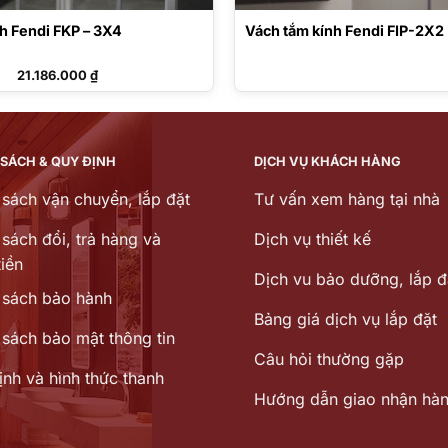
h Fendi FKP – 3X4
Vách tắm kính Fendi FIP-2X2
21.186.000
₫
 SÁCH & QUY ĐỊNH
DỊCH VỤ KHÁCH HÀNG
 sách vận chuyển, lắp đặt
Tư vấn xem hàng tại nhà
sách đổi, trả hàng và
Dịch vụ thiết kế
iền
Dịch vu bảo dưỡng, lắp đ
 sách bảo hành
Bảng giá dịch vụ lắp đặt
 sách bảo mật thông tin
Câu hỏi thường gặp
ịnh và hình thức thanh
Hướng dẫn giao nhận hà