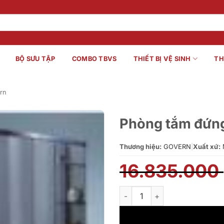
BỘ SƯU TẬP
COMBO TBVS
THIẾT BỊ VỆ SINH
TH
rn
Phòng tắm đứng
Thương hiệu:
GOVERN
|
Xuất xứ:
16.835.000
Phòng tắm đứng vách kính Go