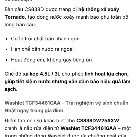
Bàn cầu CS838D được trang bị
hệ thống xả xoáy
Tornado
, tạo dòng nước xoáy mạnh bao phủ toàn bộ
lòng bàn cầu:
Cuốn trôi chất bẩn nhanh gọn
Hạn chế bắn nước ra ngoài
Hoạt động êm, không gây tiếng ồn
Chế độ
xả kép 4.5L / 3L
cho phép
linh hoạt lựa chọn,
giúp tiết kiệm nước nhưng vẫn đảm bảo hiệu quả làm
sạch.
Washlet TCF34461GAA – Trải nghiệm vệ sinh chuẩn
Nhật ngay trong gia đình
Điểm tạo nên sự khác biệt cho
CS838DW25#XW
chính là nắp rửa điện tử
Washlet TCF34461GAA
– một
trong những dòng Washlet được ưa chuộng nhất của