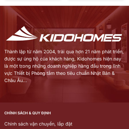
là:
là:
hiện
hiện
53.254.000 ₫.
29.563.000 ₫.
tại
tại
là:
là:
42.616.800 ₫.
23.889.000 ₫.
Thành lập từ năm 2004, trải qua hơn 21 năm phát triển,
được sự ủng hộ của khách hàng,
Kidohomes hiện nay
là một trong những doanh nghiệp hàng đầu trong lĩnh
vực Thiết bị Phòng tắm theo tiêu chuẩn Nhật Bản &
Châu Âu...
CHÍNH SÁCH & QUY ĐỊNH
Chính sách vận chuyển, lắp đặt