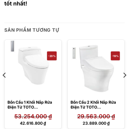
tốt nhất!
SẢN PHẨM TƯƠNG TỰ
-20%
-19%
Bồn Cầu 1 Khối Nắp Rửa
Bồn Cầu 2 Khối Nắp Rửa
Điện Tử TOTO
Điện Tử TOTO
CW823REAW12#W/T53P1
CS838CDW15#XW
53.254.000
₫
29.563.000
₫
00VR
Giá
Giá
42.616.800
₫
23.889.000
₫
gốc
gốc
Giá
Giá