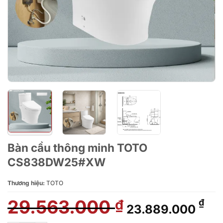
Bàn cầu thông minh TOTO
CS838DW25#XW
Thương hiệu:
TOTO
29.563.000
Giá
Giá
₫
₫
23.889.000
gốc
hiệ