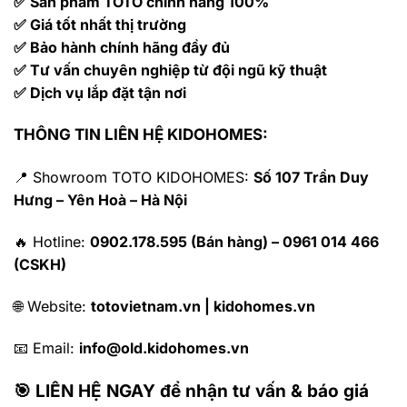
✅ Sản phẩm TOTO chính hãng 100%
✅ Giá tốt nhất thị trường
✅ Bảo hành chính hãng đầy đủ
✅ Tư vấn chuyên nghiệp từ đội ngũ kỹ thuật
✅ Dịch vụ lắp đặt tận nơi
THÔNG TIN LIÊN HỆ KIDOHOMES:
📍 Showroom TOTO KIDOHOMES:
Số 107 Trần Duy
Hưng – Yên Hoà – Hà Nội
🔥 Hotline:
0902.178.595 (Bán hàng) – 0961 014 466
(CSKH)
🌐 Website:
totovietnam.vn | kidohomes.vn
📧 Email:
info@old.kidohomes.vn
🎯 LIÊN HỆ NGAY để nhận tư vấn & báo giá