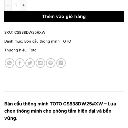
là:
tại
Bàn cầu thông minh TOTO CS838DW25#XW số lượng
29.563.000 ₫.
là:
23.
Thêm vào giỏ hàng
SKU:
CS838DW25#XW
Danh mục:
Bồn cầu thông minh TOTO
Thương hiệu:
Toto
Bàn cầu thông minh TOTO CS838DW25#XW – Lựa
chọn thông minh cho phòng tắm hiện đại và bền
vững.