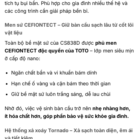
tích tụ bụi bẩn. Phù hợp cho gia đình nhiều thế hệ và
các công trình cần giải pháp bền bỉ.
Men sứ CEFIONTECT – Giữ bàn cầu sạch lâu từ cốt lõi
vật liệu
Toàn bộ bề mặt sứ của CS838D được
phủ men
CEFIONTECT độc quyền của TOTO
– lớp men siêu mịn
ở cấp độ nano:
Ngăn chất bẩn và vi khuẩn bám dính
Hạn chế ố vàng và cặn bám theo thời gian
Giữ bề mặt sứ luôn trắng sáng, dễ lau chùi
Nhờ đó, việc vệ sinh bàn cầu trở nên
nhẹ nhàng hơn,
ít hóa chất hơn, góp phần bảo vệ sức khỏe gia đình.
Hệ thống xả xoáy Tornado – Xả sạch toàn diện, êm ái
và tiết kiệm