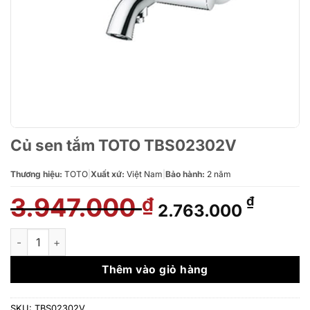
Củ sen tắm TOTO TBS02302V
Thương hiệu:
TOTO
|
Xuất xứ:
Việt Nam
|
Bảo hành:
2 năm
3.947.000
Giá
Giá
₫
₫
2.763.000
gốc
hiện
là:
tại
Củ sen tắm TOTO TBS02302V số lượng
3.947.000 ₫.
là:
2.763.
Thêm vào giỏ hàng
SKU:
TBS02302V