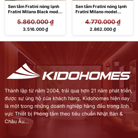
Sen tắm Fratini nóng lạnh
Sen tắm Fratini nóng lạnh
Fratini Milano Black model
Fratini Milano model
39050135GY
39050134
5.860.000
₫
4.770.000
₫
Giá
Giá
3.516.000
₫
2.862.000
₫
gốc
gốc
Giá
Giá
là:
là:
hiện
hiện
5.860.000 ₫.
4.770.000 ₫.
tại
tại
là:
là:
3.516.000 ₫.
2.862.000 ₫.
Thành lập từ năm 2004, trải qua hơn 21 năm phát triển,
được sự ủng hộ của khách hàng,
Kidohomes hiện nay
là một trong những doanh nghiệp hàng đầu trong lĩnh
vực Thiết bị Phòng tắm theo tiêu chuẩn Nhật Bản &
Châu Âu...