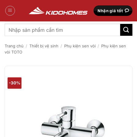
Bỏ
qua
Nhận giá tốt
nội
dung
Tìm
kiếm:
Trang chủ
/
Thiết bị vệ sinh
/
Phụ kiện sen vòi
/
Phụ kiện sen
vòi TOTO
-30%