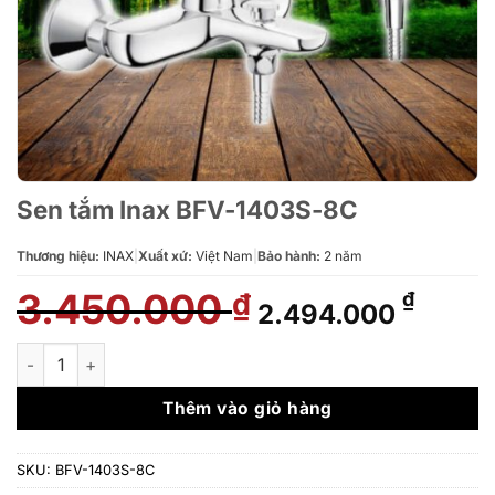
Sen tắm Inax BFV-1403S-8C
Thương hiệu:
INAX
|
Xuất xứ:
Việt Nam
|
Bảo hành:
2 năm
3.450.000
Giá
Giá
₫
₫
2.494.000
gốc
hiện
là:
tại
Sen tắm Inax BFV-1403S-8C số lượng
3.450.000 ₫.
là:
2.494
Thêm vào giỏ hàng
SKU:
BFV-1403S-8C