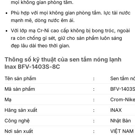
mọi không gian phòng tắm.
Phù hợp với mọi không gian phòng tắm. lực tải nước
mạnh mẽ, dòng nước êm ái.
Với lớp mạ Cr-Ni cao cấp không bị bong tróc, ngoài
ra còn chống gỉ sét, giữ cho sản phẩm luôn sáng
đẹp lâu dài theo thời gian.
Thông số kỹ thuật của sen tắm nóng lạnh
Inax BFV-1403S-8C
Tên sản phẩm
:
Sen tắm n
Mã sản phẩm
:
BFV-1403
Mạ
:
Crom-Nik
Hãng sản xuất
:
INAX
Công nghệ
:
Nhật Bản
Nơi sản xuất
:
VIỆT NAM