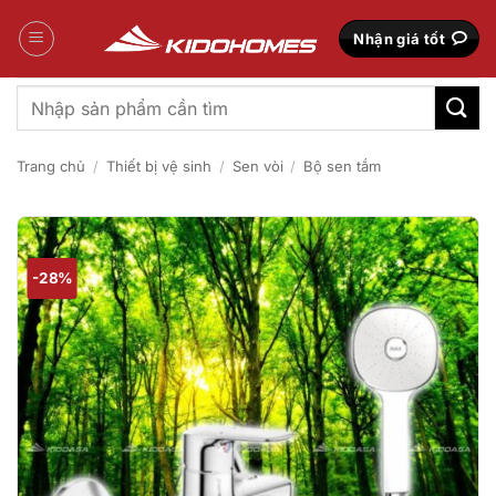
Bỏ
qua
Nhận giá tốt
nội
dung
Tìm
kiếm:
Trang chủ
/
Thiết bị vệ sinh
/
Sen vòi
/
Bộ sen tắm
-28%