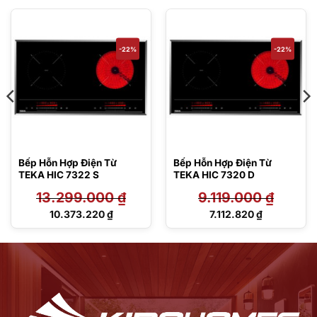
-22%
-22%
Bếp Hỗn Hợp Điện Từ
Bếp Hỗn Hợp Điện Từ
TEKA HIC 7322 S
TEKA HIC 7320 D
13.299.000
₫
9.119.000
₫
Giá
Giá
10.373.220
₫
7.112.820
₫
gốc
gốc
Giá
Giá
là:
là:
hiện
hiện
13.299.000 ₫.
9.119.000 ₫.
tại
tại
là:
là:
10.373.220 ₫.
7.112.820 ₫.