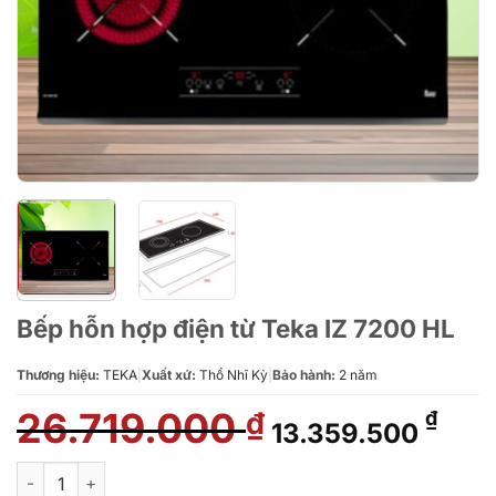
Bếp hỗn hợp điện từ Teka IZ 7200 HL
Thương hiệu:
TEKA
|
Xuất xứ:
Thổ Nhĩ Kỳ
|
Bảo hành:
2 năm
26.719.000
Giá
Giá
₫
₫
13.359.500
gốc
hiện
là:
tại
Bếp hỗn hợp điện từ Teka IZ 7200 HL số lượng