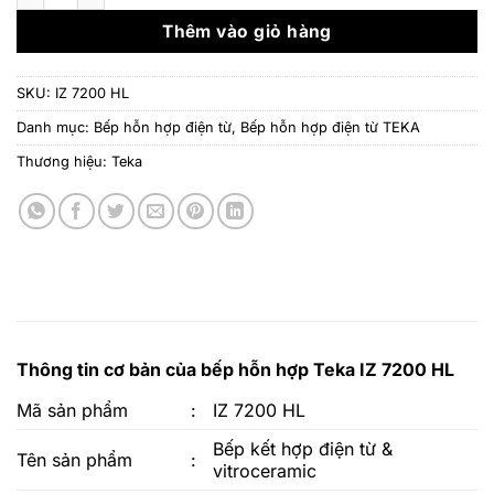
26.719.000 ₫.
là:
13.3
Thêm vào giỏ hàng
SKU:
IZ 7200 HL
Danh mục:
Bếp hỗn hợp điện từ
,
Bếp hỗn hợp điện từ TEKA
Thương hiệu:
Teka
Thông tin cơ bản của bếp hỗn hợp Teka IZ 7200 HL
Mã sản phẩm
:
IZ 7200 HL
Bếp kết hợp điện từ &
Tên sản phẩm
:
vitroceramic