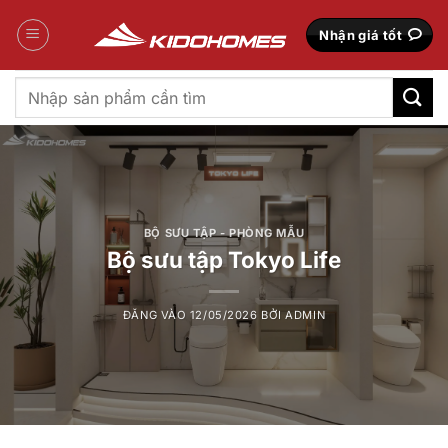
Bỏ
qua
Nhận giá tốt
nội
dung
Tìm
kiếm:
BỘ SƯU TẬP - PHÒNG MẪU
Bộ sưu tập Tokyo Life
ĐĂNG VÀO
12/05/2026
BỞI
ADMIN